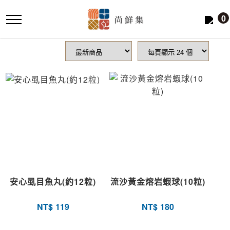
跳
0
到
主
要
內
容
安心虱目魚丸(約12粒)
流沙黃金熔岩蝦球(10粒)
NT$
119
NT$
180